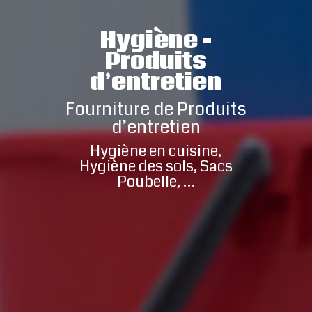
Hygiène –
Produits
d’entretien
Fourniture de Produits
d’entretien
Hygiène en cuisine,
Hygiène des sols, Sacs
Poubelle, …